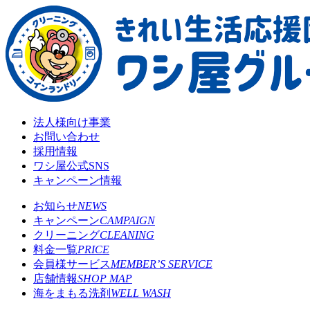
法人様向け事業
お問い合わせ
採用情報
ワシ屋公式SNS
キャンペーン情報
お知らせ
NEWS
キャンペーン
CAMPAIGN
クリーニング
CLEANING
料金一覧
PRICE
会員様サービス
MEMBER’S SERVICE
店舗情報
SHOP MAP
海をまもる洗剤
WELL WASH