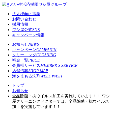
法人様向け事業
お問い合わせ
採用情報
ワシ屋公式SNS
キャンペーン情報
お知らせ
NEWS
キャンペーン
CAMPAIGN
クリーニング
CLEANING
料金一覧
PRICE
会員様サービス
MEMBER’S SERVICE
店舗情報
SHOP MAP
海をまもる洗剤
WELL WASH
トップ
お知らせ
全品除菌・抗ウイルス加工を実施しています！！ ワシ
屋クリーニングドクターでは、全品除菌・抗ウイルス
加工を実施しています！！