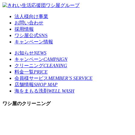
法人様向け事業
お問い合わせ
採用情報
ワシ屋公式SNS
キャンペーン情報
お知らせ
NEWS
キャンペーン
CAMPAIGN
クリーニング
CLEANING
料金一覧
PRICE
会員様サービス
MEMBER’S SERVICE
店舗情報
SHOP MAP
海をまもる洗剤
WELL WASH
ワシ屋のクリーニング