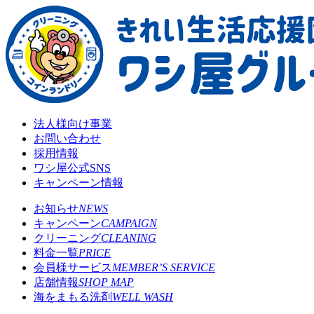
法人様向け事業
お問い合わせ
採用情報
ワシ屋公式SNS
キャンペーン情報
お知らせ
NEWS
キャンペーン
CAMPAIGN
クリーニング
CLEANING
料金一覧
PRICE
会員様サービス
MEMBER’S SERVICE
店舗情報
SHOP MAP
海をまもる洗剤
WELL WASH