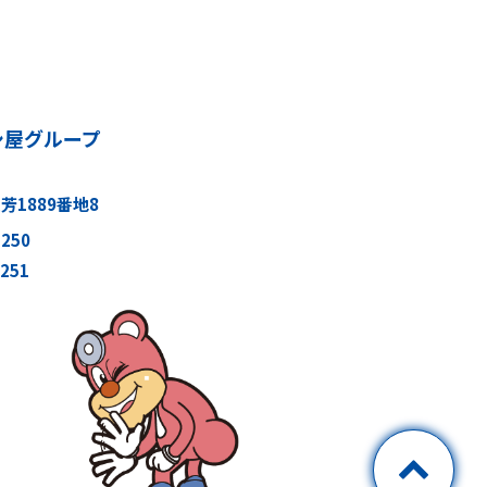
シ屋グループ
1889番地8
5250
5251