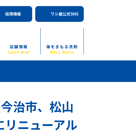
採用情報
ワシ屋公式SNS
店舗情報
海をまもる洗剤
SHOP MAP
WELL WASH
（今治市、松山
にリニューアル